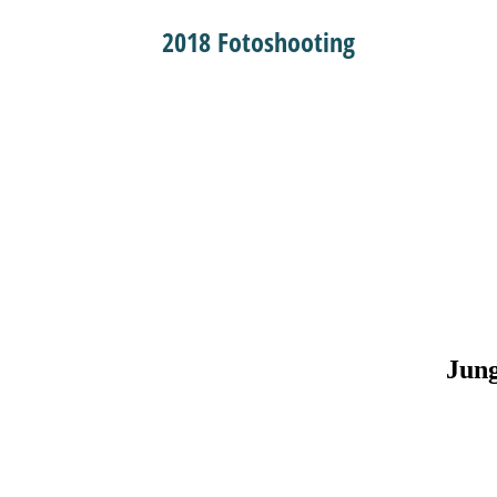
2018 Fotoshooting
2018_0311_10_0725
2018_0311_2_0724 (2)
2018_0311_11_0725
2018_0311_5_0724 (2)
2018_0311_12_0725
2018_0311_9_0725
Jung