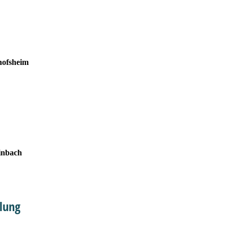
hofsheim
inbach
lung
m